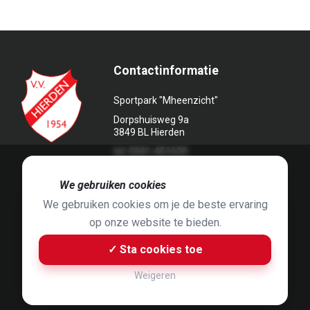
Contactinformatie
Sportpark "Mheenzicht"
Dorpshuisweg 9a
3849 BL Hierden
tel. 0341-451639
🍪
We gebruiken cookies
We gebruiken cookies om je de beste ervaring
op onze website te bieden.
Foto's door
Jaap Hop
& ontwerpen door
Grafyska
✓ Sta cookies toe
Built by
Bluey B.V.
& Jelle de Haan
Weigeren