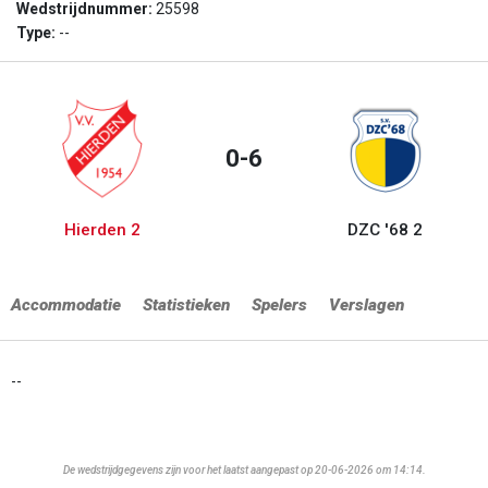
Wedstrijdnummer:
25598
Type:
--
0-6
Hierden 2
DZC '68 2
Accommodatie
Statistieken
Spelers
Verslagen
--
De wedstrijdgegevens zijn voor het laatst aangepast op 20-06-2026 om 14:14.