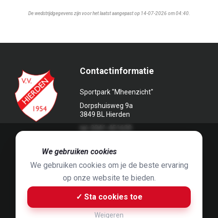
De wedstrijdgegevens zijn voor het laatst aangepast op 14-07-2026 om 04:40.
Contactinformatie
Sportpark "Mheenzicht"
Dorpshuisweg 9a
3849 BL Hierden
tel. 0341-451639
🍪
We gebruiken cookies
We gebruiken cookies om je de beste ervaring
op onze website te bieden.
Foto's door
Jaap Hop
& ontwerpen door
Grafyska
✓ Sta cookies toe
Built by
Bluey B.V.
& Jelle de Haan
Weigeren