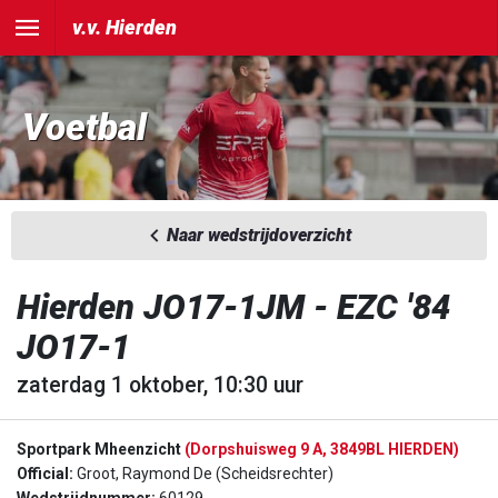
v.v. Hierden
Voetbal
Naar wedstrijdoverzicht
Hierden JO17-1JM - EZC '84
JO17-1
zaterdag 1 oktober, 10:30 uur
Sportpark Mheenzicht
(Dorpshuisweg 9 A, 3849BL HIERDEN)
Official:
Groot, Raymond De (Scheidsrechter)