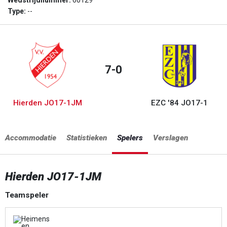
Wedstrijdnummer:
60129
Type:
--
7-0
Hierden JO17-1JM
EZC '84 JO17-1
Accommodatie
Statistieken
Spelers
Verslagen
Hierden JO17-1JM
Teamspeler