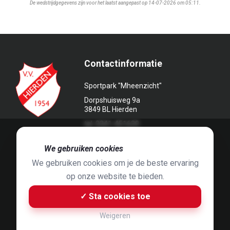
De wedstrijdgegevens zijn voor het laatst aangepast op 14-07-2026 om 05:11.
Contactinformatie
Sportpark "Mheenzicht"
Dorpshuisweg 9a
3849 BL Hierden
tel. 0341-451639
🍪
We gebruiken cookies
We gebruiken cookies om je de beste ervaring
op onze website te bieden.
Foto's door
Jaap Hop
& ontwerpen door
Grafyska
✓ Sta cookies toe
Built by
Bluey B.V.
& Jelle de Haan
Weigeren