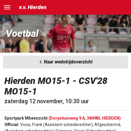
v.v. Hierden
Voetbal
Naar wedstrijdoverzicht
Hierden MO15-1 - CSV'28
MO15-1
zaterdag 12 november, 10:30 uur
Sportpark Mheenzicht
(Dorpshuisweg 9 A, 3849BL HIERDEN)
Official:
Voois, Frank (Assistent-scheidsrechter), Afgeschermd,