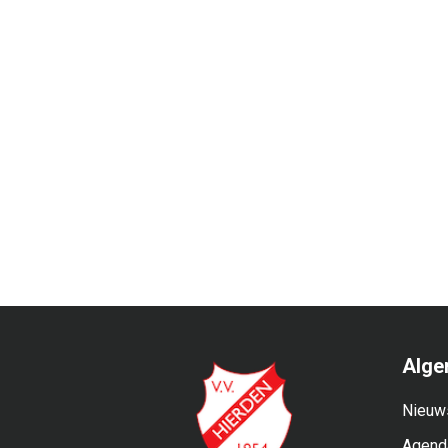
Alge
Nieuw
Agend