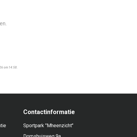
en.
026 om 14:58.
Contactinformatie
tie
Sportpark "Mheenzicht"
Dorpshuisweg 9a