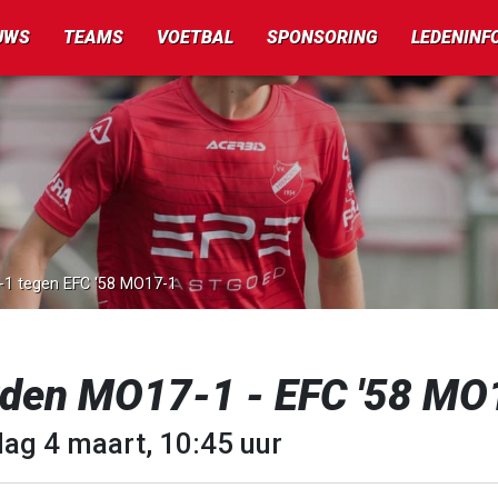
UWS
TEAMS
VOETBAL
SPONSORING
LEDENINF
-1 tegen EFC '58 MO17-1
rden MO17-1 - EFC '58 MO
dag 4 maart, 10:45 uur