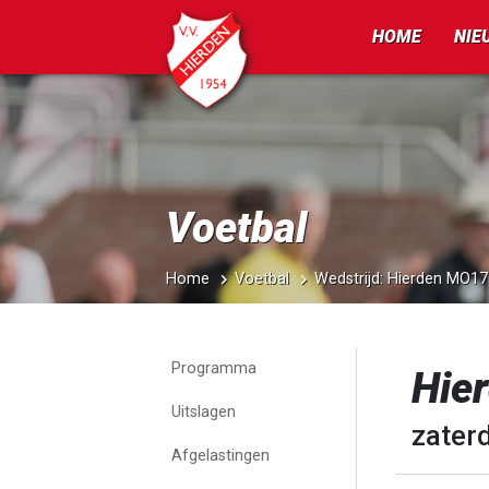
HOME
NIE
Voetbal
Home
Voetbal
Wedstrijd: Hierden MO17
Programma
Hie
Uitslagen
zater
Afgelastingen