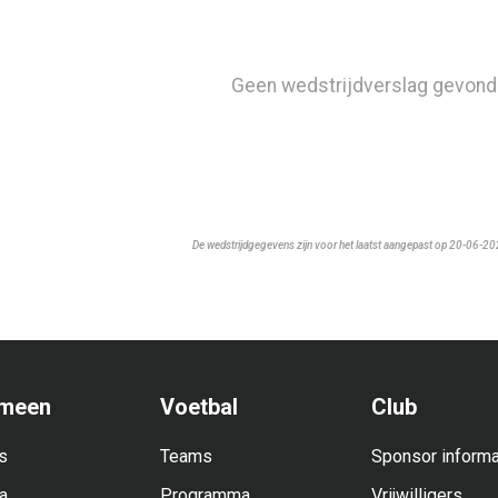
Geen wedstrijdverslag gevond
De wedstrijdgegevens zijn voor het laatst aangepast op 20-06-2
meen
Voetbal
Club
s
Teams
Sponsor informa
a
Programma
Vrijwilligers