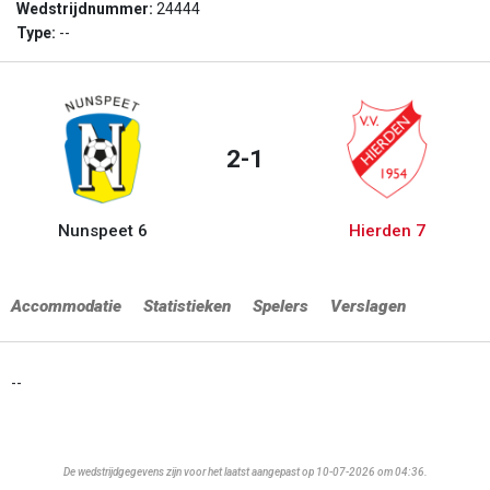
Wedstrijdnummer:
24444
Type:
--
2-1
Nunspeet 6
Hierden 7
Accommodatie
Statistieken
Spelers
Verslagen
--
De wedstrijdgegevens zijn voor het laatst aangepast op 10-07-2026 om 04:36.