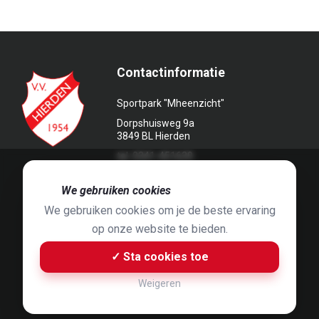
Contactinformatie
Sportpark "Mheenzicht"
Dorpshuisweg 9a
3849 BL Hierden
tel. 0341-451639
🍪
We gebruiken cookies
We gebruiken cookies om je de beste ervaring
op onze website te bieden.
Foto's door
Jaap Hop
& ontwerpen door
Grafyska
✓ Sta cookies toe
Built by
Bluey B.V.
& Jelle de Haan
Weigeren