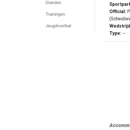
Standen
Sportpa
Official:
P
Trainingen
(Scheidsr
Wedstrij
Jeugdvoetbal
Type:
--
Accommo