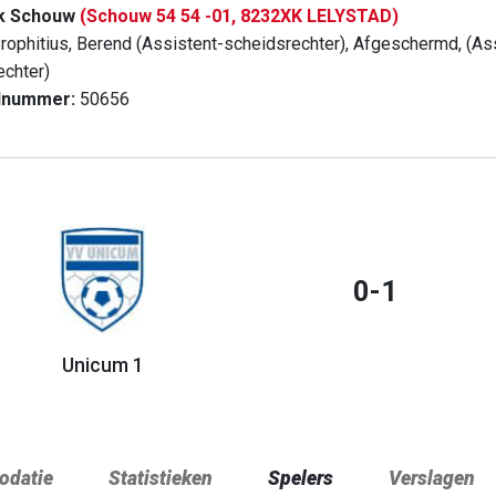
rk Schouw
(Schouw 54 54 -01, 8232XK LELYSTAD)
rophitius, Berend (Assistent-scheidsrechter), Afgeschermd, (As
echter)
dnummer:
50656
0-1
Unicum 1
datie
Statistieken
Spelers
Verslagen