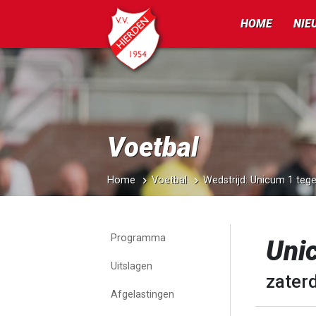
HOME
NIE
Voetbal
Home
Voetbal
Wedstrijd: Unicum 1 teg
Programma
Uni
Uitslagen
zaterd
Afgelastingen