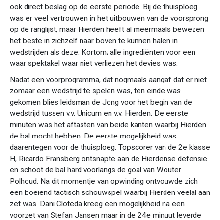
ook direct beslag op de eerste periode. Bij de thuisploeg
was er veel vertrouwen in het uitbouwen van de voorsprong
op de ranglijst, maar Hierden heeft al meermaals bewezen
het beste in zichzelf naar boven te kunnen halen in
wedstrijden als deze. Kortom; alle ingrediënten voor een
waar spektakel waar niet verliezen het devies was.
Nadat een voorprogramma, dat nogmaals aangaf dat er niet
zomaar een wedstrijd te spelen was, ten einde was
gekomen blies leidsman de Jong voor het begin van de
wedstrijd tussen v.v. Unicum en v.v. Hierden. De eerste
minuten was het aftasten van beide kanten waarbij Hierden
de bal mocht hebben. De eerste mogelijkheid was
daarentegen voor de thuisploeg. Topscorer van de 2e klasse
H, Ricardo Fransberg ontsnapte aan de Hierdense defensie
en schoot de bal hard voorlangs de goal van Wouter
Polhoud. Na dit momentje van opwinding ontvouwde zich
een boeiend tactisch schouwspel waarbij Hierden veelal aan
zet was. Dani Cloteda kreeg een mogelijkheid na een
voorzet van Stefan Jansen maar in de 24e minuut leverde