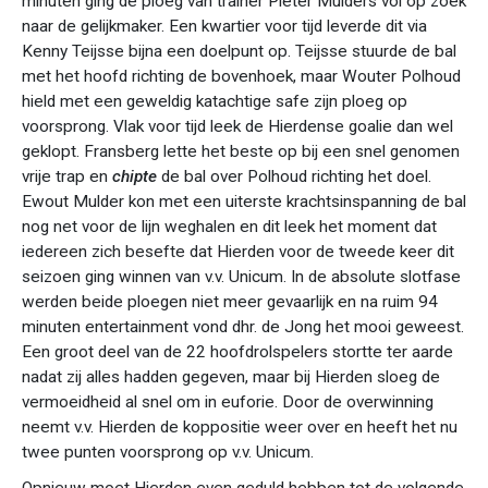
minuten ging de ploeg van trainer Pieter Mulders vol op zoek
naar de gelijkmaker. Een kwartier voor tijd leverde dit via
Kenny Teijsse bijna een doelpunt op. Teijsse stuurde de bal
met het hoofd richting de bovenhoek, maar Wouter Polhoud
hield met een geweldig katachtige safe zijn ploeg op
voorsprong. Vlak voor tijd leek de Hierdense goalie dan wel
geklopt. Fransberg lette het beste op bij een snel genomen
vrije trap en
chipte
de bal over Polhoud richting het doel.
Ewout Mulder kon met een uiterste krachtsinspanning de bal
nog net voor de lijn weghalen en dit leek het moment dat
iedereen zich besefte dat Hierden voor de tweede keer dit
seizoen ging winnen van v.v. Unicum. In de absolute slotfase
werden beide ploegen niet meer gevaarlijk en na ruim 94
minuten entertainment vond dhr. de Jong het mooi geweest.
Een groot deel van de 22 hoofdrolspelers stortte ter aarde
nadat zij alles hadden gegeven, maar bij Hierden sloeg de
vermoeidheid al snel om in euforie. Door de overwinning
neemt v.v. Hierden de koppositie weer over en heeft het nu
twee punten voorsprong op v.v. Unicum.