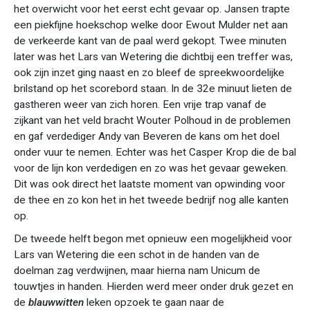
het overwicht voor het eerst echt gevaar op. Jansen trapte
een piekfijne hoekschop welke door Ewout Mulder net aan
de verkeerde kant van de paal werd gekopt. Twee minuten
later was het Lars van Wetering die dichtbij een treffer was,
ook zijn inzet ging naast en zo bleef de spreekwoordelijke
brilstand op het scorebord staan. In de 32e minuut lieten de
gastheren weer van zich horen. Een vrije trap vanaf de
zijkant van het veld bracht Wouter Polhoud in de problemen
en gaf verdediger Andy van Beveren de kans om het doel
onder vuur te nemen. Echter was het Casper Krop die de bal
voor de lijn kon verdedigen en zo was het gevaar geweken.
Dit was ook direct het laatste moment van opwinding voor
de thee en zo kon het in het tweede bedrijf nog alle kanten
op.
De tweede helft begon met opnieuw een mogelijkheid voor
Lars van Wetering die een schot in de handen van de
doelman zag verdwijnen, maar hierna nam Unicum de
touwtjes in handen. Hierden werd meer onder druk gezet en
de
blauwwitten
leken opzoek te gaan naar de