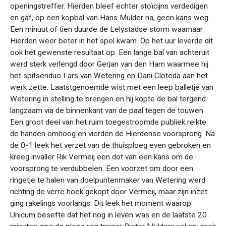
openingstreffer. Hierden bleef echter stoïcijns verdedigen
en gaf, op een kopbal van Hans Mulder na, geen kans weg.
Een minuut of tien duurde de Lelystadse storm waarnaar
Hierden weer beter in het spel kwam. Op het uur leverde dit
ook het gewenste resultaat op. Een lange bal van achteruit
werd sterk verlengd door Gerjan van den Ham waarmee hij
het spitsenduo Lars van Wetering en Dani Cloteda aan het
werk zette. Laatstgenoemde wist met een leep balletje van
Wetering in stelling te brengen en hij kopte de bal tergend
langzaam via de binnenkant van de paal tegen de touwen.
Een groot deel van het ruim toegestroomde publiek reikte
de handen omhoog en vierden de Hierdense voorsprong. Na
de 0-1 leek het verzet van de thuisploeg even gebroken en
kreeg invaller Rik Vermeij een dot van een kans om de
voorsprong te verdubbelen. Een voorzet om door een
ringetje te halen van doelpuntenmaker van Wetering werd
richting de verre hoek gekopt door Vermeij, maar zijn inzet
ging rakelings voorlangs. Dit leek het moment waarop
Unicum besefte dat het nog in leven was en de laatste 20