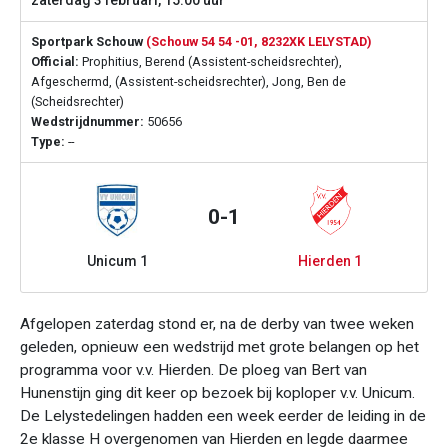
zaterdag 3 februari, 15:00 uur
Sportpark Schouw
(Schouw 54 54 -01, 8232XK LELYSTAD)
Official:
Prophitius, Berend (Assistent-scheidsrechter),
Afgeschermd, (Assistent-scheidsrechter), Jong, Ben de
(Scheidsrechter)
Wedstrijdnummer:
50656
Type:
--
0-1
Unicum 1
Hierden 1
Afgelopen zaterdag stond er, na de derby van twee weken
geleden, opnieuw een wedstrijd met grote belangen op het
programma voor v.v. Hierden. De ploeg van Bert van
Hunenstijn ging dit keer op bezoek bij koploper v.v. Unicum.
De Lelystedelingen hadden een week eerder de leiding in de
2e klasse H overgenomen van Hierden en legde daarmee