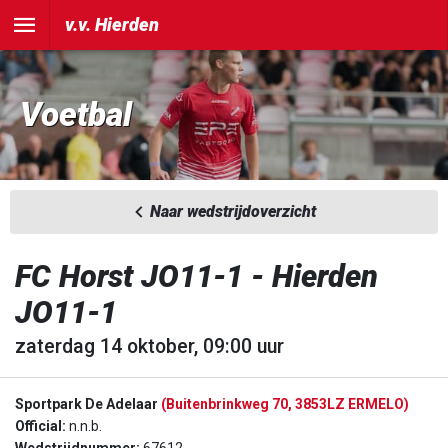
v.v. Hierden
Voetbal
Naar wedstrijdoverzicht
FC Horst JO11-1 - Hierden
JO11-1
zaterdag 14 oktober, 09:00 uur
Sportpark De Adelaar
(Buitenbrinkweg 70, 3853LZ ERMELO)
Official:
n.n.b.