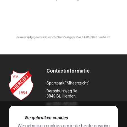
De wedstrijdgegevens zijn voor het laatst aangepast op 24-06-2026 om 04:51.
Contactinformatie
Sportpark "Mheenzicht"
Dorpshuisweg 9a
3849 BL Hierden
tel. 0341-451639
🍪
We gebruiken cookies
We gebruiken cookies om je de beste ervaring