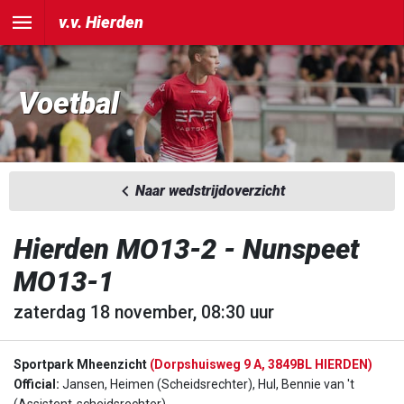
v.v. Hierden
Voetbal
Naar wedstrijdoverzicht
Hierden MO13-2 - Nunspeet
MO13-1
zaterdag 18 november, 08:30 uur
Sportpark Mheenzicht
(Dorpshuisweg 9 A, 3849BL HIERDEN)
Official:
Jansen, Heimen (Scheidsrechter), Hul, Bennie van 't