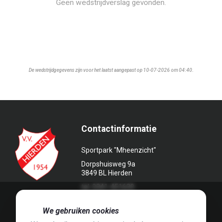
Geen wedstrijdverslag gevonden.
De wedstrijdgegevens zijn voor het laatst aangepast op 10-07-2026 om 04:40.
Contactinformatie
Sportpark "Mheenzicht"
Dorpshuisweg 9a
3849 BL Hierden
tel. 0341-451639
🍪
We gebruiken cookies