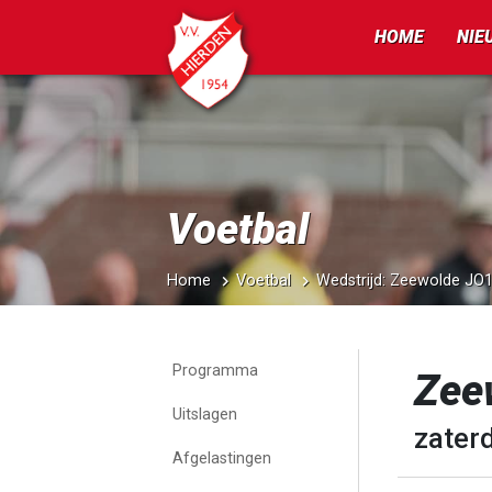
HOME
NIE
Voetbal
Home
Voetbal
Wedstrijd: Zeewolde JO
Programma
Zee
Uitslagen
zaterd
Afgelastingen