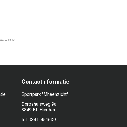
026 om 04:54.
Contactinformatie
tie
Sportpark "Mheenzicht"
Dorpshuisweg 9a
3849 BL Hierden
tel. 0341-451639