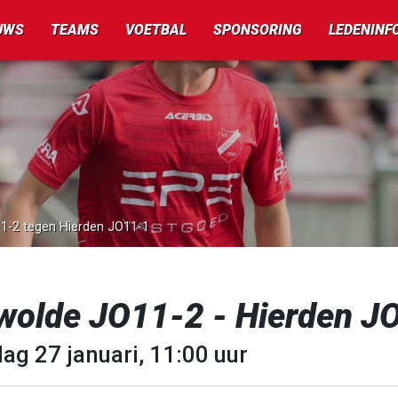
UWS
TEAMS
VOETBAL
SPONSORING
LEDENINF
11-2 tegen Hierden JO11-1
wolde JO11-2 - Hierden J
ag 27 januari, 11:00 uur