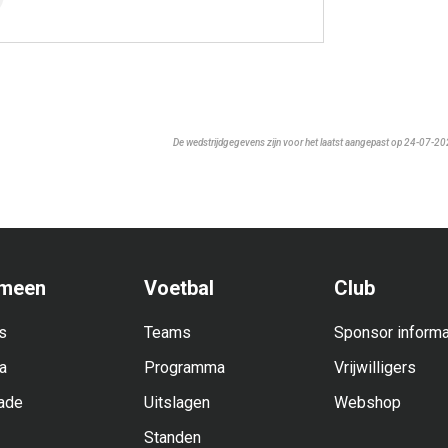
De wedstrijdgegevens zijn voor het laatst aangepast op 24-07-2
meen
Voetbal
Club
s
Teams
Sponsor informa
a
Programma
Vrijwilligers
ade
Uitslagen
Webshop
Standen