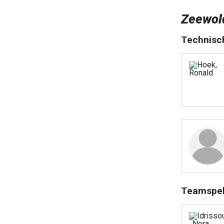
Zeewol
Technisc
Teamspel