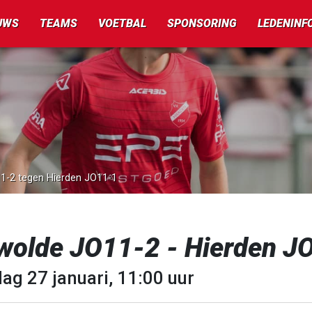
UWS
TEAMS
VOETBAL
SPONSORING
LEDENINF
11-2 tegen Hierden JO11-1
wolde JO11-2 - Hierden J
ag 27 januari, 11:00 uur