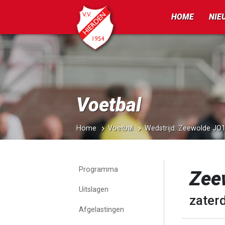
HOME
NIE
Voetbal
Home
Voetbal
Wedstrijd: Zeewolde JO
Programma
Zee
Uitslagen
zaterd
Afgelastingen