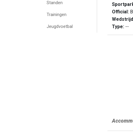
Standen
Sportpar
Official:
B
Trainingen
Wedstrij
Type:
--
Jeugdvoetbal
Accommo