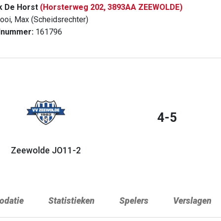
k De Horst
(Horsterweg 202, 3893AA ZEEWOLDE)
ooi, Max (Scheidsrechter)
dnummer:
161796
4-5
Zeewolde JO11-2
datie
Statistieken
Spelers
Verslagen