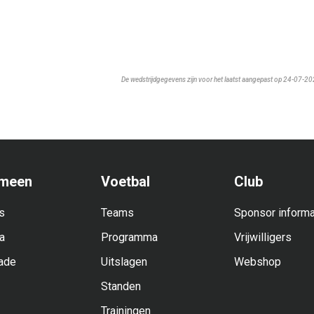
De wedstrijdgegevens zijn voor het laatst aangepast op 24-07-2
meen
Voetbal
Club
s
Teams
Sponsor informa
a
Programma
Vrijwilligers
ade
Uitslagen
Webshop
Standen
Trainingen