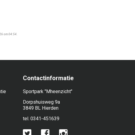
026 om 04:54.
Contactinformatie
tie
Sportpark "Mheenzicht"
Dorpshuisweg 9a
3849 BL Hierden
tel. 0341-451639