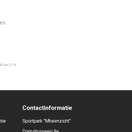
en.
026 om 17:19.
Contactinformatie
tie
Sportpark "Mheenzicht"
Dorpshuisweg 9a