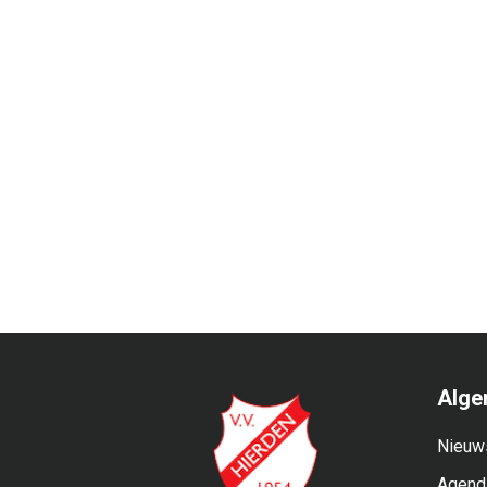
Alge
Nieuw
Agend