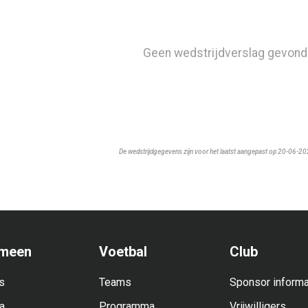
Geen wedstrijdverslag gevond
De wedstrijdgegevens zijn voor het laatst aangepast op 20-06-2
meen
Voetbal
Club
s
Teams
Sponsor informa
a
Programma
Vrijwilligers