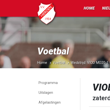
HOME
NIE
Voetbal
Home
Voetbal
Wedstrijd: VIOD MO20-1
Programma
VIO
Uitslagen
zaterd
Afgelastingen