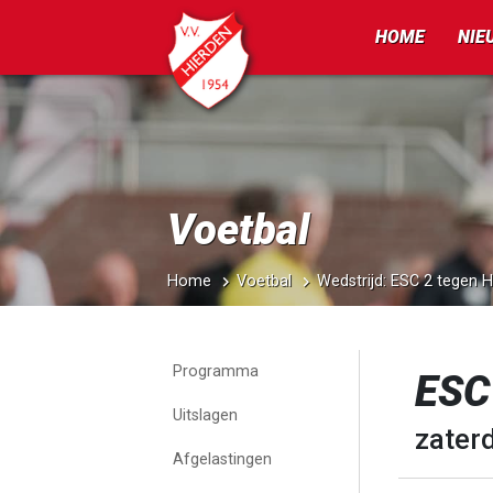
HOME
NIE
Voetbal
Home
Voetbal
Wedstrijd: ESC 2 tegen H
Programma
ESC 
Uitslagen
zater
Afgelastingen