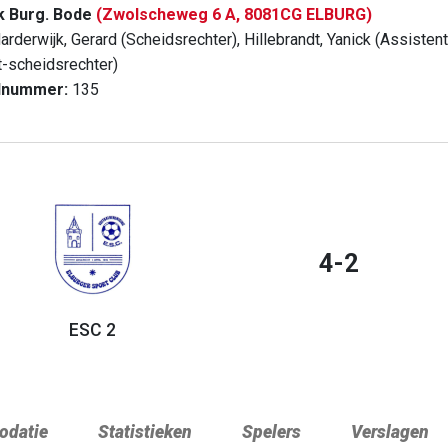
k Burg. Bode
(Zwolscheweg 6 A, 8081CG ELBURG)
rderwijk, Gerard (Scheidsrechter), Hillebrandt, Yanick (Assisten
t-scheidsrechter)
dnummer:
135
4-2
ESC 2
datie
Statistieken
Spelers
Verslagen