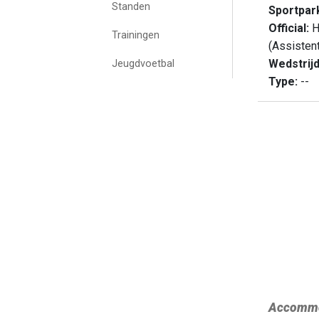
Standen
Sportpar
Official:
Ha
Trainingen
(Assisten
Wedstrij
Jeugdvoetbal
Type:
--
Accommo