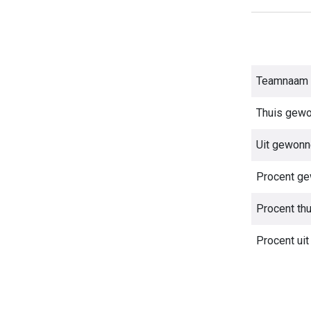
Teamnaam
Thuis gew
Uit gewon
Procent g
Procent th
Procent ui