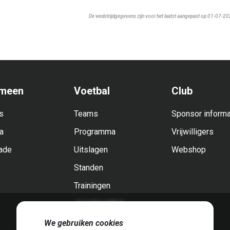
De wedstrijdgegevens zijn voor het laatst aangepast op 01-07-2
meen
Voetbal
Club
s
Teams
Sponsor informa
a
Programma
Vrijwilligers
ade
Uitslagen
Webshop
Standen
Trainingen
Jeugdvoetbal
🍪
We gebruiken cookies