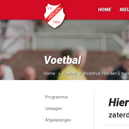
HOME
NIE
Voetbal
Home
Voetbal
Wedstrijd: Hierden 5 teg
Programma
Hier
Uitslagen
zater
Afgelastingen