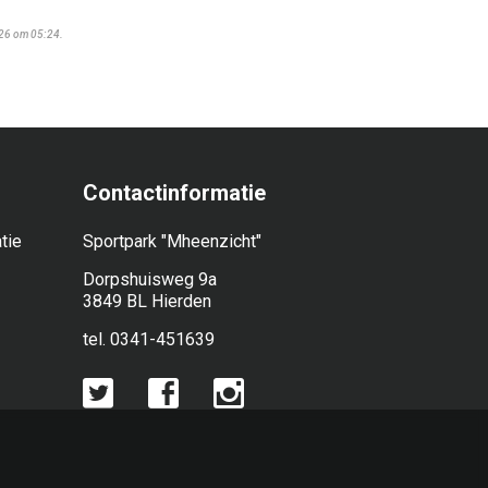
026 om 05:24.
Contactinformatie
tie
Sportpark "Mheenzicht"
Dorpshuisweg 9a
3849 BL Hierden
tel. 0341-451639