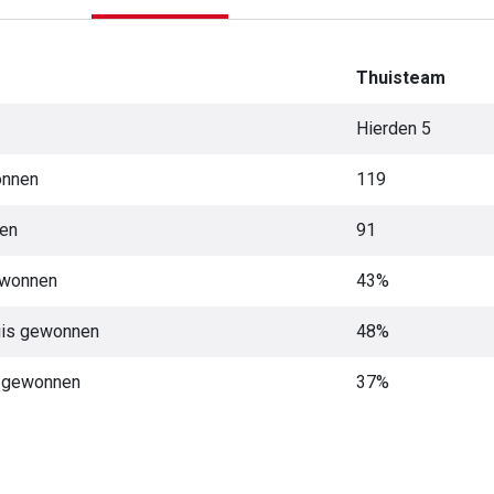
Thuisteam
Hierden 5
onnen
119
nen
91
ewonnen
43%
uis gewonnen
48%
t gewonnen
37%