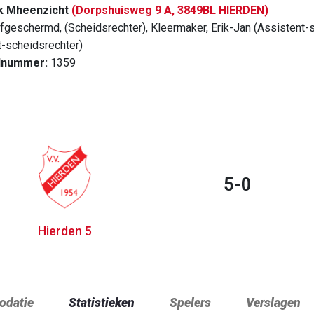
k Mheenzicht
(Dorpshuisweg 9 A, 3849BL HIERDEN)
fgeschermd, (Scheidsrechter), Kleermaker, Erik-Jan (Assistent-sc
t-scheidsrechter)
dnummer:
1359
5-0
Hierden 5
datie
Statistieken
Spelers
Verslagen