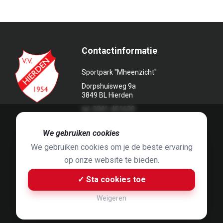
Contactinformatie
Sportpark "Mheenzicht"
Dorpshuisweg 9a
3849 BL Hierden
tel. 0341-451639
🍪
We gebruiken cookies
We gebruiken cookies om je de beste ervaring
op onze website te bieden.
Foto's door
Jaap Hop
& ontwerpen door
Grafyska
✓ Sta cookies toe
Built by
Bluey B.V.
& Jelle de Haan
Weigeren