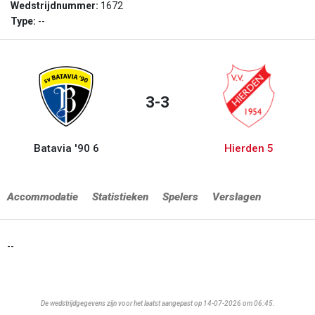
Wedstrijdnummer:
1672
Type:
--
3-3
Batavia '90 6
Hierden 5
Accommodatie
Statistieken
Spelers
Verslagen
--
De wedstrijdgegevens zijn voor het laatst aangepast op 14-07-2026 om 06:45.