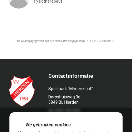
Fysiotherapeut
De wedstrijdgegevens zijn voor het laatst aangepast op 15-11-2025 om 00:00.
Contactinformatie
Sportpark "Mheenzicht"
Dorpshuisweg 9a
3849 BL Hierden
tel. 0341-451639
🍪
We gebruiken cookies