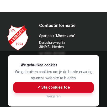
Contactinformatie
Sportpark "Mheenzicht"
Dorpshuisweg 9a
3849 BL Hierden
tel. 0341-451639
🍪
We gebruiken cookies
We gebruiken cookies om je de beste ervaring
op onze website te bieden.
Foto's door
Jaap Hop
& ontwerpen door
Grafyska
✓ Sta cookies toe
Built by
Bluey B.V.
& Jelle de Haan
Weigeren