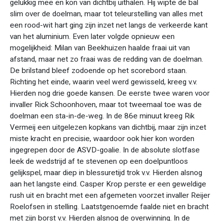
gelukkig mee en kon van dichtbij uithalen. Hij wipte de bal
slim over de doelman, maar tot teleurstelling van alles met
een rood-wit hart ging zijn inzet net langs de verkeerde kant
van het aluminium. Even later volgde opnieuw een
mogelijkheid: Milan van Beekhuizen haalde fraai uit van
afstand, maar net zo fraai was de redding van de doelman.
De brilstand bleef zodoende op het scorebord staan.
Richting het einde, waarin veel werd gewisseld, kreeg v.v.
Hierden nog drie goede kansen. De eerste twee waren voor
invaller Rick Schoonhoven, maar tot tweemaal toe was de
doelman een sta-in-de-weg. In de 86e minuut kreeg Rik
Vermeij een uitgelezen kopkans van dichtbij, maar zijn inzet
miste kracht en precisie, waardoor ook hier kon worden
ingegrepen door de ASVD-goalie. In de absolute slotfase
leek de wedstrijd af te stevenen op een doelpuntloos
gelijkspel, maar diep in blessuretijd trok v.v. Hierden alsnog
aan het langste eind. Casper Krop perste er een geweldige
rush uit en bracht met een afgemeten voorzet invaller Reijer
Roelofsen in stelling. Laatstgenoemde faalde niet en bracht
met zijn borst v.v. Hierden alsnog de overwinning. In de