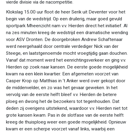
vierde divisie via de nacompetitie.
Klokslag 15.00 uur floot de heer Serik uit Deventer voor het
begin van de wedstrijd. Op een druilerig, maar goed gevuld
sportpark Mheenzicht nam v.v. Hierden direct het initiatief. Al
na zes minuten kreeg de wedstrijd een dramatische wending
voor ASV Dronten. De doorgebroken Andrew Schaftenaar
werd neergehaald door centrale verdediger Nick van der
Steege, en laatstgenoemde mocht vroegtijdig gaan douchen.
Vanaf dat moment werd het eenrichtingsverkeer en ging v.v.
Hierden op zoek naar kansen. De eerste goede mogelijkheid
kwam na een klein kwartier. Een afgemeten voorzet van
Casper Krop op Matthias in ’t Anker werd over gekopt door
de middenvelder, en zo was het gevaar geweken. In het
vervolg van de eerste helft bleef v.v. Hierden de betere
ploeg en dwong het de bezoekers tot tegenhouden. Dat
deden zij overigens uitstekend, waardoor v.v. Hierden niet tot
grote kansen kwam. Pas in de slotfase van de eerste helft
kreeg de thuisploeg weer een goede mogelijkheid. Opnieuw
kwam er een scherpe voorzet vanaf links, waarbij een