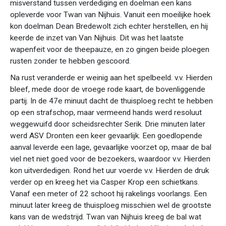
misverstand tussen verdediging en doelman een kans
opleverde voor Twan van Nijhuis. Vanuit een moeilijke hoek
kon doelman Dean Bredewolt zich echter herstellen, en hij
keerde de inzet van Van Nijhuis. Dit was het laatste
wapenfeit voor de theepauze, en zo gingen beide ploegen
rusten zonder te hebben gescoord.
Na rust veranderde er weinig aan het spelbeeld. v.v. Hierden
bleef, mede door de vroege rode kaart, de bovenliggende
partij. In de 47e minuut dacht de thuisploeg recht te hebben
op een strafschop, maar vermeend hands werd resoluut
weggewuifd door scheidsrechter Serik. Drie minuten later
werd ASV Dronten een keer gevaarlijk. Een goedlopende
aanval leverde een lage, gevaarlijke voorzet op, maar de bal
viel net niet goed voor de bezoekers, waardoor v.v. Hierden
kon uitverdedigen. Rond het uur voerde v.v. Hierden de druk
verder op en kreeg het via Casper Krop een schietkans.
Vanaf een meter of 22 schoot hij rakelings voorlangs. Een
minuut later kreeg de thuisploeg misschien wel de grootste
kans van de wedstrijd. Twan van Nijhuis kreeg de bal wat