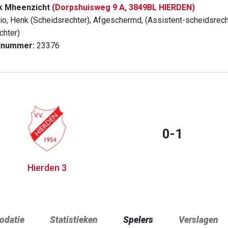
k Mheenzicht
(Dorpshuisweg 9 A, 3849BL HIERDEN)
io, Henk (Scheidsrechter), Afgeschermd, (Assistent-scheidsrechte
chter)
dnummer:
23376
0-1
Hierden 3
datie
Statistieken
Spelers
Verslagen