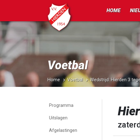
HOME
NIE
Voetbal
Home
Voetbal
Wedstrijd: Hierden 3 te
Programma
Hie
Uitslagen
zater
Afgelastingen