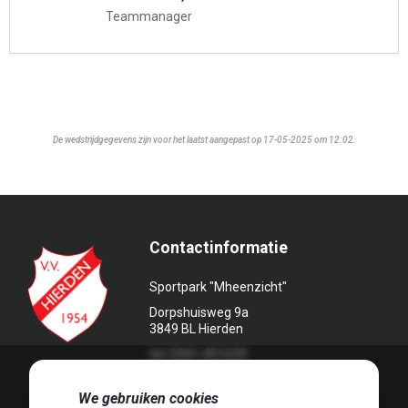
Teammanager
De wedstrijdgegevens zijn voor het laatst aangepast op 17-05-2025 om 12:02.
Contactinformatie
Sportpark "Mheenzicht"
Dorpshuisweg 9a
3849 BL Hierden
tel. 0341-451639
🍪
We gebruiken cookies