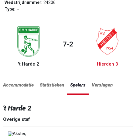
Wedstrijdnummer:
24206
Type:
--
7-2
't Harde 2
Hierden 3
Accommodatie
Statistieken
Spelers
Verslagen
't Harde 2
Overige staf