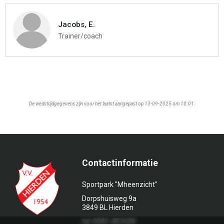
Jacobs, E.
Trainer/coach
De wedstrijdgegevens zijn voor het laatst aangepast op 13-09-2025 om 10:01.
Contactinformatie
Sportpark "Mheenzicht"
Dorpshuisweg 9a
3849 BL Hierden
tel. 0341-451639