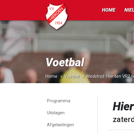
HOME
NIE
Voetbal
Home
Voetbal
Wedstrijd: Hierden VR2 
Programma
Hie
Uitslagen
zaterd
Afgelastingen