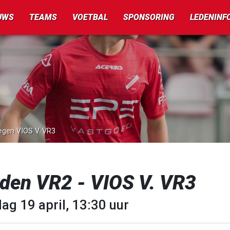
UWS
TEAMS
VOETBAL
SPONSORING
LEDENINF
tegen VIOS V. VR3
rden VR2 - VIOS V. VR3
ag 19 april, 13:30 uur