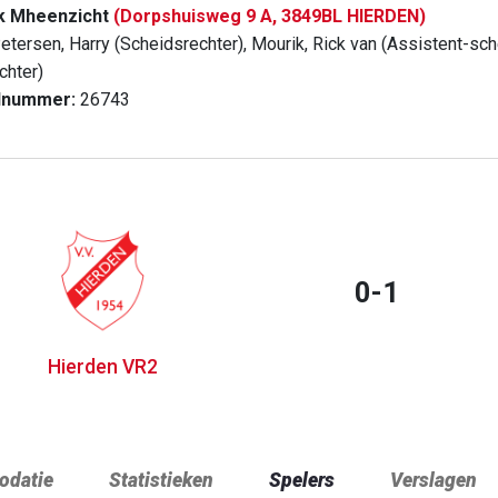
k Mheenzicht
(Dorpshuisweg 9 A, 3849BL HIERDEN)
etersen, Harry (Scheidsrechter), Mourik, Rick van (Assistent-sch
chter)
dnummer:
26743
0-1
Hierden VR2
datie
Statistieken
Spelers
Verslagen