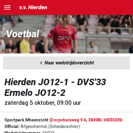
v.v. Hierden
Voetbal
Naar wedstrijdoverzicht
Hierden JO12-1 - DVS'33
Ermelo JO12-2
zaterdag 5 oktober, 09:00 uur
Sportpark Mheenzicht
(Dorpshuisweg 9 A, 3849BL HIERDEN)
Official:
Afgeschermd, (Scheidsrechter)