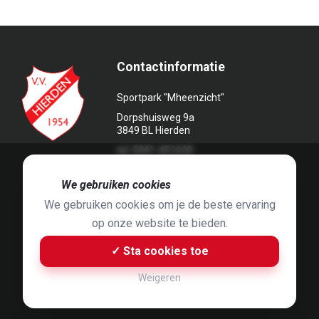
Contactinformatie
Sportpark "Mheenzicht"
Dorpshuisweg 9a
3849 BL Hierden
tel. 0341-451639
🍪
We gebruiken cookies
We gebruiken cookies om je de beste ervaring
op onze website te bieden.
Foto's door
Jaap Hop
& ontwerpen door
Grafyska
✓ Sta cookies toe
Built by
Bluey B.V.
& Jelle de Haan
Weigeren