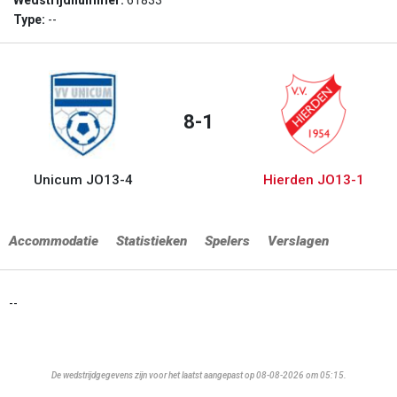
Wedstrijdnummer:
61833
Type:
--
8-1
Unicum JO13-4
Hierden JO13-1
Accommodatie
Statistieken
Spelers
Verslagen
--
De wedstrijdgegevens zijn voor het laatst aangepast op 08-08-2026 om 05:15.