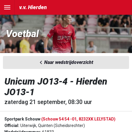
v.v. Hierden
Voetbal
Naar wedstrijdoverzicht
Unicum JO13-4 - Hierden
JO13-1
zaterdag 21 september, 08:30 uur
Sportpark Schouw
(Schouw 54 54 -01, 8232XK LELYSTAD)
Official:
Uiterwijk, Quinten (Scheidsrechter)