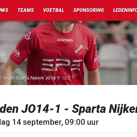
UWS
TEAMS
VOETBAL
SPONSORING
LEDENINF
-1 tegen Sparta Nijkerk JO14-1
rden JO14-1 - Sparta Nijk
dag 14 september, 09:00 uur