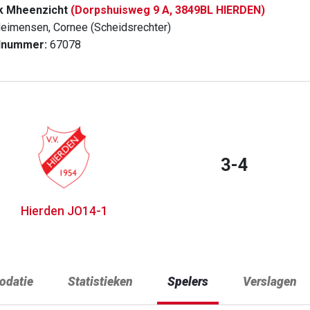
k Mheenzicht
(Dorpshuisweg 9 A, 3849BL HIERDEN)
eimensen, Cornee (Scheidsrechter)
dnummer:
67078
3-4
Hierden JO14-1
datie
Statistieken
Spelers
Verslagen