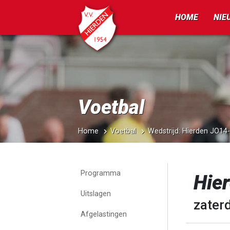
HOME
NIE
Voetbal
Home
Voetbal
Wedstrijd: Hierden JO14
Programma
Hie
Uitslagen
zater
Afgelastingen