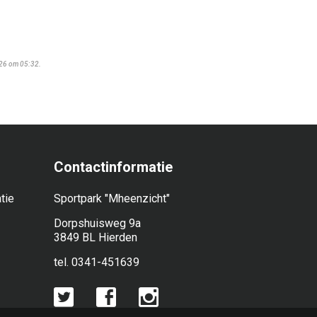
026 om 05:32.
Contactinformatie
tie
Sportpark "Mheenzicht"
Dorpshuisweg 9a
3849 BL Hierden
tel. 0341-451639