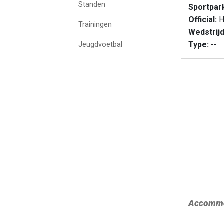
Standen
Sportpar
Official:
H
Trainingen
Wedstrij
Type:
--
Jeugdvoetbal
Accommo