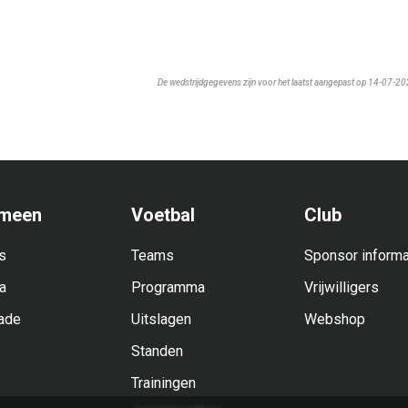
De wedstrijdgegevens zijn voor het laatst aangepast op 14-07-2
meen
Voetbal
Club
s
Teams
Sponsor informa
a
Programma
Vrijwilligers
ade
Uitslagen
Webshop
Standen
Trainingen