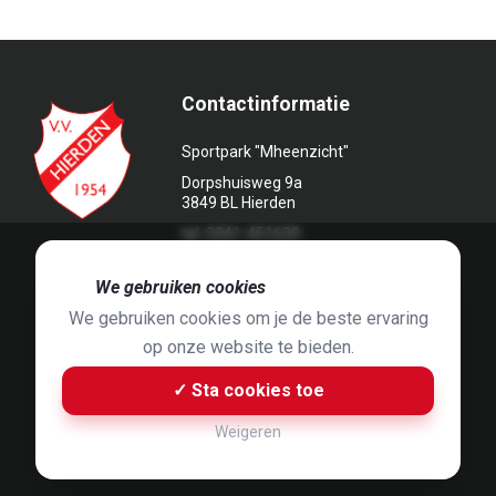
Contactinformatie
Sportpark "Mheenzicht"
Dorpshuisweg 9a
3849 BL Hierden
tel. 0341-451639
🍪
We gebruiken cookies
We gebruiken cookies om je de beste ervaring
op onze website te bieden.
Foto's door
Jaap Hop
& ontwerpen door
Grafyska
✓ Sta cookies toe
Built by
Bluey B.V.
& Jelle de Haan
Weigeren