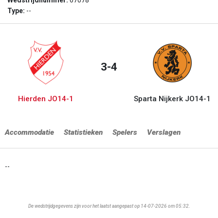
Wedstrijdnummer:
67078
Type:
--
3-4
Hierden JO14-1
Sparta Nijkerk JO14-1
Accommodatie
Statistieken
Spelers
Verslagen
--
De wedstrijdgegevens zijn voor het laatst aangepast op 14-07-2026 om 05:32.