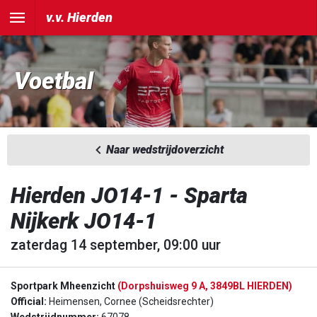
v.v. Hierden
Voetbal
Naar wedstrijdoverzicht
Hierden JO14-1 - Sparta
Nijkerk JO14-1
zaterdag 14 september, 09:00 uur
Sportpark Mheenzicht
(Dorpshuisweg 9 A, 3849BL HIERDEN)
Official:
Heimensen, Cornee (Scheidsrechter)