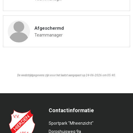
Afgeschermd
Teammanager
De wedstrijdgegevens zijn voor het laatst aangepast op 24-06-2026 om 05:40.
Contactinformatie
Sportpark "Mheenzicht"
Dorpshuisweg 9a