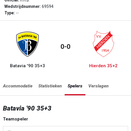
Official:
n.n.b.
Wedstrijdnummer:
69594
Type:
--
0-0
Batavia '90 35+3
Hierden 35+2
Accommodatie
Statistieken
Spelers
Verslagen
Batavia '90 35+3
Teamspeler