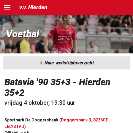
v.v. Hierden
Voetbal
Naar wedstrijdoverzicht
Batavia '90 35+3 - Hierden
35+2
vrijdag 4 oktober, 19:30 uur
Sportpark De Doggersbank
(Doggersbank 3, 8226CE
LELYSTAD)