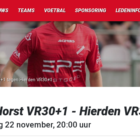
UWS
TEAMS
VOETBAL
SPONSORING
LEDENINF
30+1 tegen Hierden VR30+1
Horst VR30+1 - Hierden V
ag 22 november, 20:00 uur