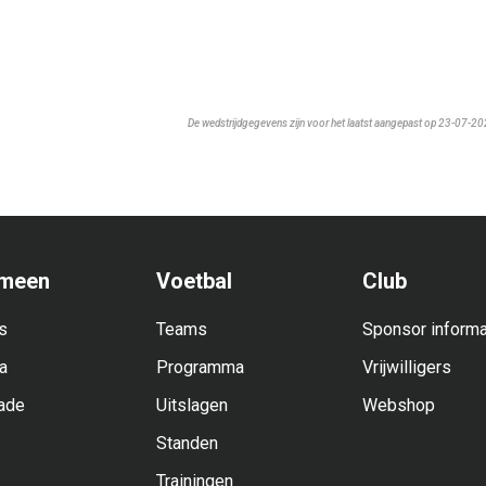
De wedstrijdgegevens zijn voor het laatst aangepast op 23-07-2
meen
Voetbal
Club
s
Teams
Sponsor informa
a
Programma
Vrijwilligers
ade
Uitslagen
Webshop
Standen
Trainingen