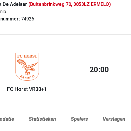
k De Adelaar
(Buitenbrinkweg 70, 3853LZ ERMELO)
n.b.
dnummer:
74926
20:00
FC Horst VR30+1
datie
Statistieken
Spelers
Verslagen