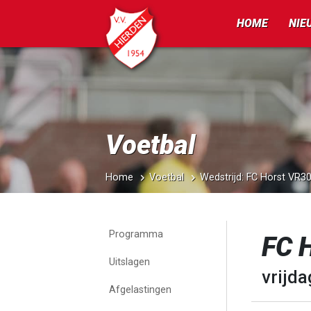
HOME
NIE
Voetbal
Home
Voetbal
Wedstrijd: FC Horst VR
Programma
FC 
Uitslagen
vrijd
Afgelastingen