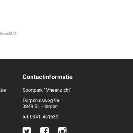
026 om 05:09.
Contactinformatie
tie
Sportpark "Mheenzicht"
Dorpshuisweg 9a
3849 BL Hierden
tel. 0341-451639