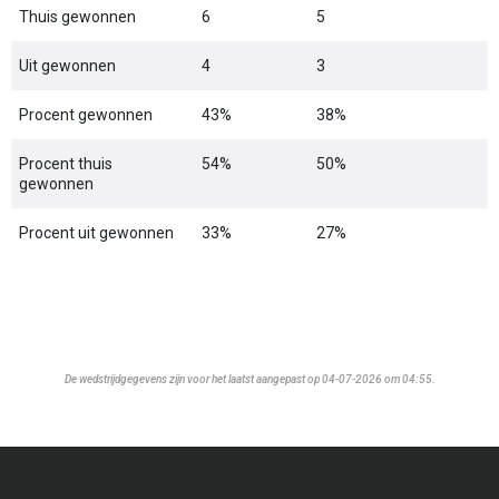
Thuis gewonnen
6
5
Uit gewonnen
4
3
Procent gewonnen
43%
38%
Procent thuis
54%
50%
gewonnen
Procent uit gewonnen
33%
27%
De wedstrijdgegevens zijn voor het laatst aangepast op 04-07-2026 om 04:55.