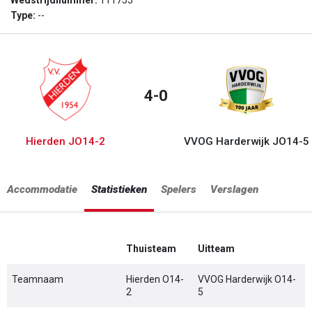
Wedstrijdnummer:
111755
Type:
--
4-0
Hierden JO14-2
VVOG Harderwijk JO14-5
Accommodatie
Statistieken
Spelers
Verslagen
Thuisteam
Uitteam
Teamnaam
Hierden O14-
VVOG Harderwijk O14-
2
5