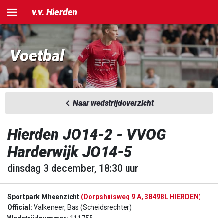
v.v. Hierden
Voetbal
Naar wedstrijdoverzicht
Hierden JO14-2 - VVOG
Harderwijk JO14-5
dinsdag 3 december, 18:30 uur
Sportpark Mheenzicht
(Dorpshuisweg 9 A, 3849BL HIERDEN)
Official:
Valkeneer, Bas (Scheidsrechter)