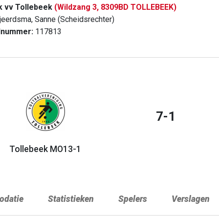
k vv Tollebeek
(Wildzang 3, 8309BD TOLLEBEEK)
jeerdsma, Sanne (Scheidsrechter)
dnummer:
117813
7-1
Tollebeek MO13-1
datie
Statistieken
Spelers
Verslagen