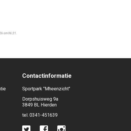
026 om 06:21.
Contactinformatie
tie
Sportpark "Mheenzicht"
Dorpshuisweg 9a
3849 BL Hierden
tel. 0341-451639