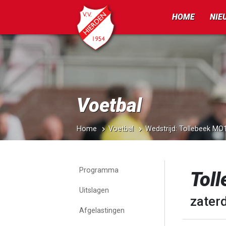
HOME
NIE
Voetbal
Home
Voetbal
Wedstrijd: Tollebeek M
Programma
Tol
Uitslagen
zater
Afgelastingen