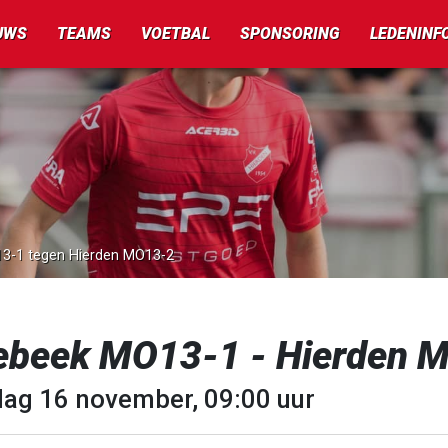
UWS
TEAMS
VOETBAL
SPONSORING
LEDENINF
O13-1 tegen Hierden MO13-2
lebeek MO13-1 - Hierden 
dag 16 november, 09:00 uur