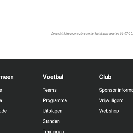
De wedstrijdgegevens zijn voor het laatst aangepast op 01-07-2
meen
Voetbal
Club
s
Teams
Sponsor informa
a
Programma
Vrijwilligers
ade
Uitslagen
Webshop
Standen
Trainingen