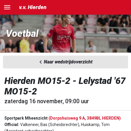
v.v. Hierden
Voetbal
Naar wedstrijdoverzicht
Hierden MO15-2 - Lelystad '67
MO15-2
zaterdag 16 november, 09:00 uur
Sportpark Mheenzicht
(Dorpshuisweg 9 A, 3849BL HIERDEN)
Official:
Valkeneer, Bas (Scheidsrechter), Huiskamp, Tom