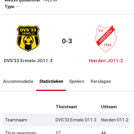
Wedstrijdnummer:
142698
Type:
--
0-3
DVS'33 Ermelo JO11-3
Hierden JO11-2
Accommodatie
Statistieken
Spelers
Verslagen
Thuisteam
Uitteam
Teamnaam
DVS'33 Ermelo O11-3
Hierden O11-2
Thuis gewonnen
57
44