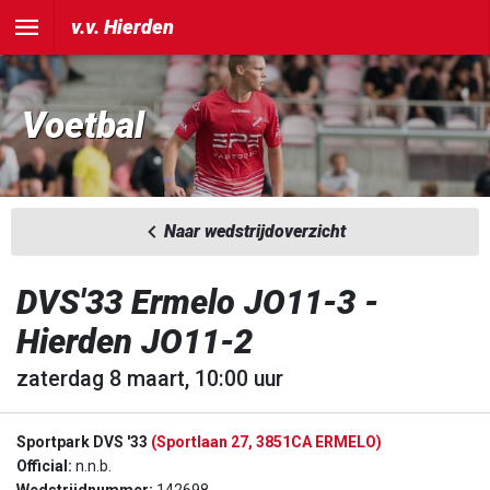
v.v. Hierden
Voetbal
Naar wedstrijdoverzicht
DVS'33 Ermelo JO11-3 -
Hierden JO11-2
zaterdag 8 maart, 10:00 uur
Sportpark DVS '33
(Sportlaan 27, 3851CA ERMELO)
Official:
n.n.b.