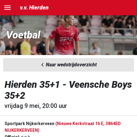
v.v. Hierden
Voetbal
Naar wedstrijdoverzicht
Hierden 35+1 - Veensche Boys
35+2
vrijdag 9 mei, 20:00 uur
Sportpark Nijkerkerveen
(Nieuwe Kerkstraat 16 E, 3864ED
NIJKERKERVEEN)