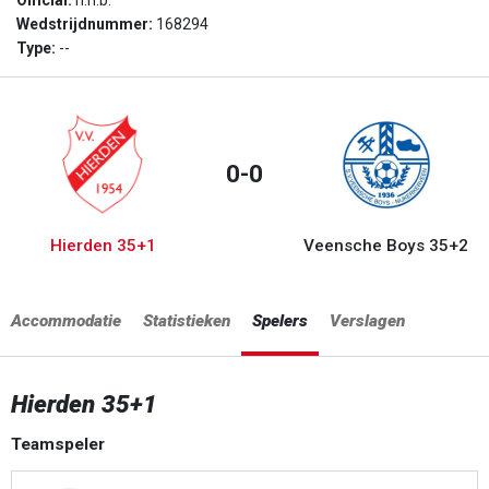
Official:
n.n.b.
Wedstrijdnummer:
168294
Type:
--
0-0
Hierden 35+1
Veensche Boys 35+2
Accommodatie
Statistieken
Spelers
Verslagen
Hierden 35+1
Teamspeler