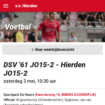
v.v. Hierden
Voetbal
Naar wedstrijdoverzicht
DSV '61 JO15-2 - Hierden
JO15-2
zaterdag 3 mei, 10:30 uur
Sportpark De Haere
(Haerderweg 19, 8085RG DOORNSPIJK)
Official:
Afgeschermd, (Scheidsrechter), Spijkeren, Jan van