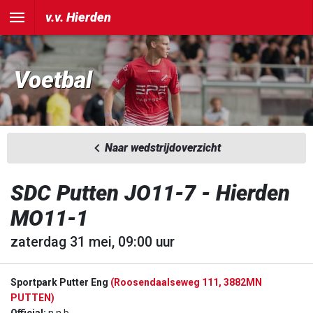
v.v. Hierden
Voetbal
Naar wedstrijdoverzicht
SDC Putten JO11-7 - Hierden
MO11-1
zaterdag 31 mei, 09:00 uur
Sportpark Putter Eng
(Roosendaalseweg 111, 3882MN
PUTTEN)