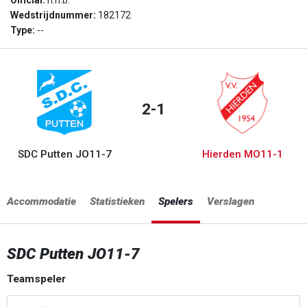
Official:
n.n.b.
Wedstrijdnummer:
182172
Type:
--
2-1
SDC Putten JO11-7
Hierden MO11-1
Accommodatie
Statistieken
Spelers
Verslagen
SDC Putten JO11-7
Teamspeler