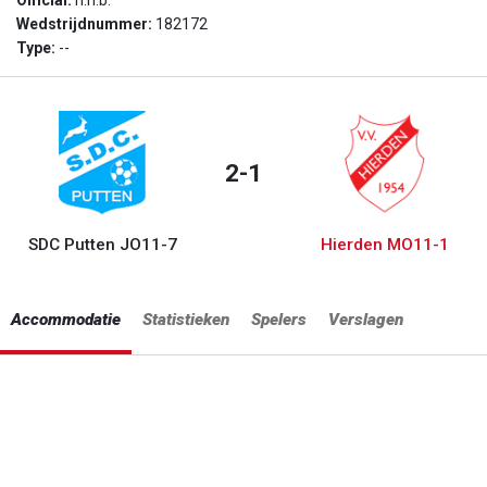
Official:
n.n.b.
Wedstrijdnummer:
182172
Type:
--
2-1
SDC Putten JO11-7
Hierden MO11-1
Accommodatie
Statistieken
Spelers
Verslagen