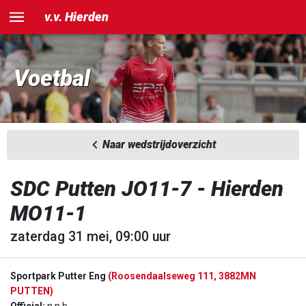
v.v. Hierden
Voetbal
Naar wedstrijdoverzicht
SDC Putten JO11-7 - Hierden
MO11-1
zaterdag 31 mei, 09:00 uur
Sportpark Putter Eng
(Roosendaalseweg 111, 3882MN
PUTTEN)