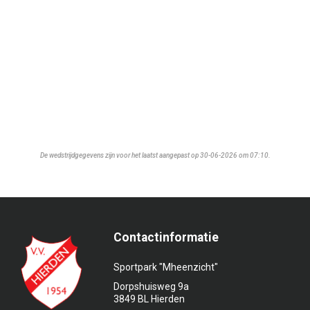
De wedstrijdgegevens zijn voor het laatst aangepast op 30-06-2026 om 07:10.
Contactinformatie
Sportpark "Mheenzicht"
Dorpshuisweg 9a
3849 BL Hierden