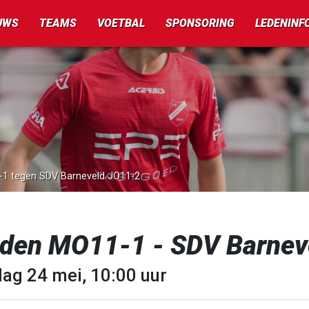
UWS
TEAMS
VOETBAL
SPONSORING
LEDENINF
1-1 tegen SDV Barneveld JO11-2
rden MO11-1 - SDV Barnev
dag 24 mei, 10:00 uur