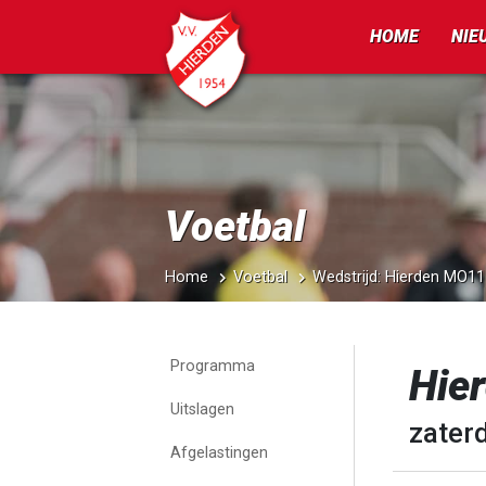
HOME
NIE
Voetbal
Home
Voetbal
Wedstrijd: Hierden MO1
Programma
Hie
Uitslagen
zater
Afgelastingen