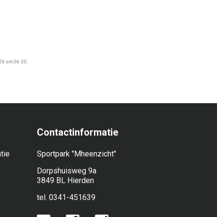
026 om 06:50.
Contactinformatie
tie
Sportpark "Mheenzicht"
Dorpshuisweg 9a
3849 BL Hierden
tel. 0341-451639