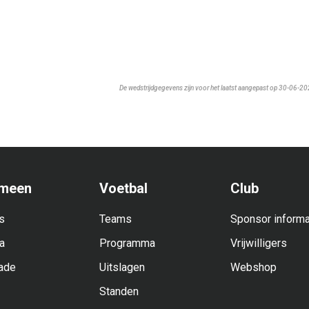
De wedstrijdgegevens zijn voor het laatst aangepast op 30-06-2
meen
Voetbal
Club
s
Teams
Sponsor informa
a
Programma
Vrijwilligers
ade
Uitslagen
Webshop
Standen