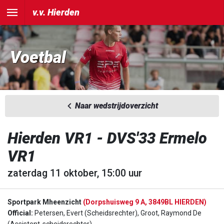
v.v. Hierden
Voetbal
Naar wedstrijdoverzicht
Hierden VR1 - DVS'33 Ermelo
VR1
zaterdag 11 oktober, 15:00 uur
Sportpark Mheenzicht
(Dorpshuisweg 9 A, 3849BL HIERDEN)
Official:
Petersen, Evert (Scheidsrechter), Groot, Raymond De