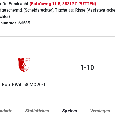
k De Eendracht
(Bato'sweg 11 B, 3881PZ PUTTEN)
fgeschermd, (Scheidsrechter), Tigchelaar, Rinse (Assistent-schei
chter)
dnummer:
66585
1-10
Rood-Wit '58 MO20-1
datie
Statistieken
Spelers
Verslagen