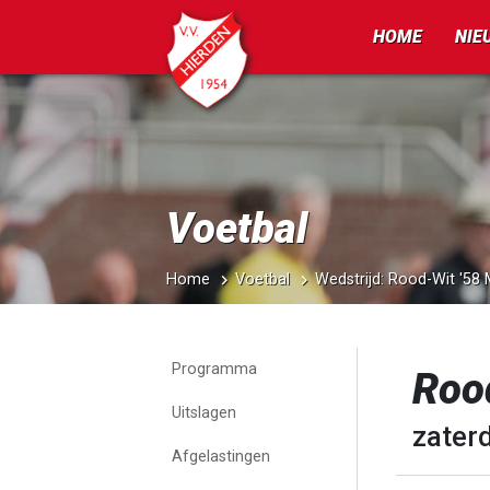
HOME
NIE
Voetbal
Home
Voetbal
Wedstrijd: Rood-Wit '5
Programma
Roo
Uitslagen
zater
Afgelastingen