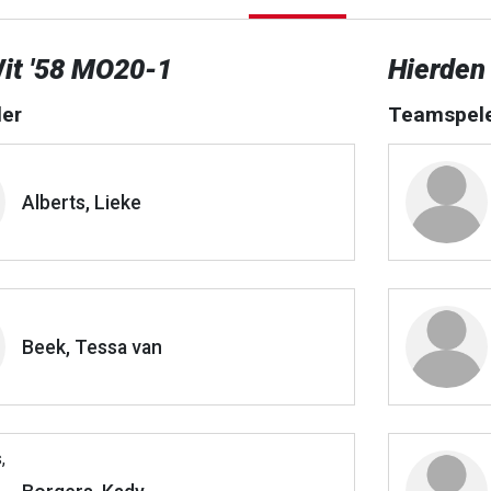
it '58 MO20-1
Hierden
er
Teamspel
Alberts, Lieke
Beek, Tessa van