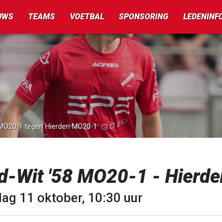
UWS
TEAMS
VOETBAL
SPONSORING
LEDENINF
8 MO20-1 tegen Hierden MO20-1
d-Wit '58 MO20-1 - Hierd
dag 11 oktober, 10:30 uur