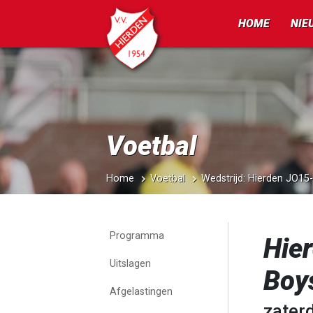
HOME
NIE
Voetbal
Home
Voetbal
Wedstrijd: Hierden JO15
Programma
Hie
Uitslagen
Boy
Afgelastingen
zater