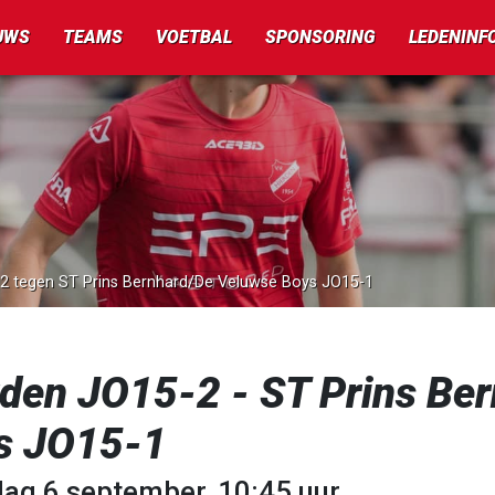
UWS
TEAMS
VOETBAL
SPONSORING
LEDENINF
-2 tegen ST Prins Bernhard/De Veluwse Boys JO15-1
rden JO15-2 - ST Prins Be
s JO15-1
dag 6 september, 10:45 uur