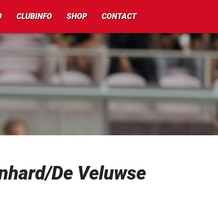
O
CLUBINFO
SHOP
CONTACT
rnhard/De Veluwse