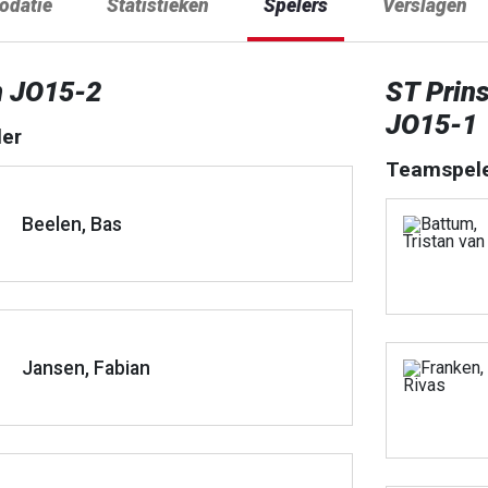
datie
Statistieken
Spelers
Verslagen
n JO15-2
ST Prin
JO15-1
er
Teamspel
Beelen, Bas
Jansen, Fabian