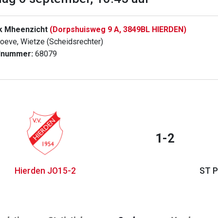
k Mheenzicht
(Dorpshuisweg 9 A, 3849BL HIERDEN)
oeve, Wietze (Scheidsrechter)
dnummer:
68079
1-2
Hierden JO15-2
ST P