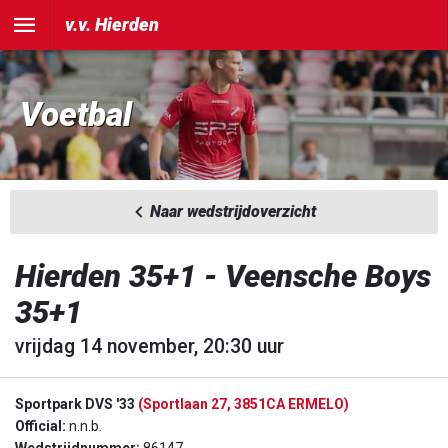
v.v. Hierden
Voetbal
Naar wedstrijdoverzicht
Hierden 35+1 - Veensche Boys
35+1
vrijdag 14 november, 20:30 uur
Sportpark DVS '33
(Sportlaan 27, 3851CA ERMELO)
Official:
n.n.b.