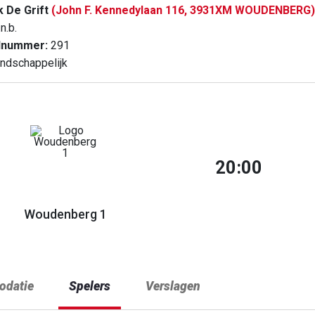
k De Grift
(John F. Kennedylaan 116, 3931XM WOUDENBERG)
n.b.
dnummer:
291
ndschappelijk
20:00
Woudenberg 1
datie
Spelers
Verslagen