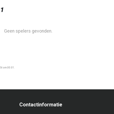
 1
Geen spelers gevonden.
026 om 00:01.
Contactinformatie