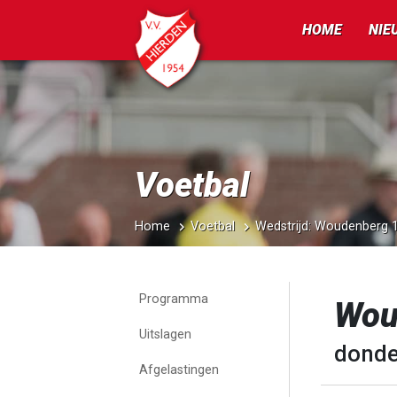
HOME
NIE
Voetbal
Home
Voetbal
Wedstrijd: Woudenberg 1
Programma
Wou
Uitslagen
donde
Afgelastingen