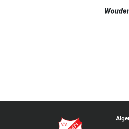
Wouden
Alge