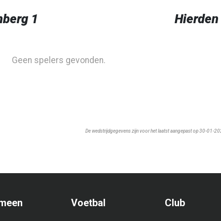
berg 1
Hierden
Geen spelers gevonden.
De wedstrijdgegevens zijn voor het laatst aangepast op 30-01-2
meen
Voetbal
Club