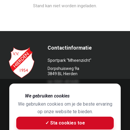
Stand kan niet worden ingeladen.
Contactinformatie
Sportpark "Mheenzicht"
Dorpshuisweg 9a
3849 BL Hierden
tel. 0341-451639
🍪
We gebruiken cookies
We gebruiken cookies om je de beste ervaring
op onze website te bieden.
Foto's door
Jaap Hop
& ontwerpen door
Grafyska
✓ Sta cookies toe