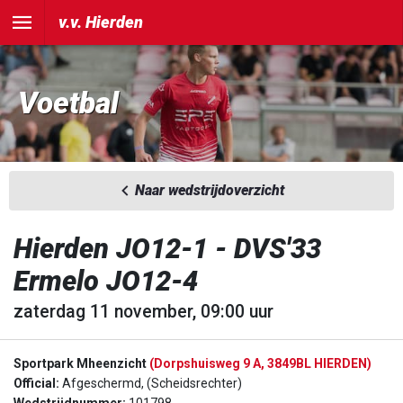
v.v. Hierden
Voetbal
Naar wedstrijdoverzicht
Hierden JO12-1 - DVS'33
Ermelo JO12-4
zaterdag 11 november, 09:00 uur
Sportpark Mheenzicht
(Dorpshuisweg 9 A, 3849BL HIERDEN)
Official:
Afgeschermd, (Scheidsrechter)