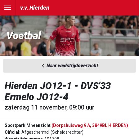
v.v. Hierden
Voetbal
Naar wedstrijdoverzicht
Hierden JO12-1 - DVS'33
Ermelo JO12-4
zaterdag 11 november, 09:00 uur
Sportpark Mheenzicht
(Dorpshuisweg 9 A, 3849BL HIERDEN)
Official:
Afgeschermd, (Scheidsrechter)