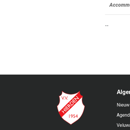
Accommo
--
Alge
Nieuw
Agend
Veluw