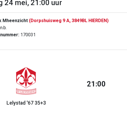
g 24 mei, 21:00 uur
k Mheenzicht
(Dorpshuisweg 9 A, 3849BL HIERDEN)
n.b.
dnummer:
170031
21:00
Lelystad '67 35+3