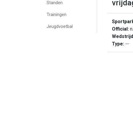
vrijda
Standen
Trainingen
Sportpar
Jeugdvoetbal
Official:
n.
Wedstrij
Type:
--