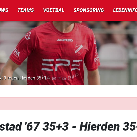
UWS
TEAMS
VOETBAL
SPONSORING
LEDENINF
35+3 tegen Hierden 35+1
stad '67 35+3 - Hierden 3