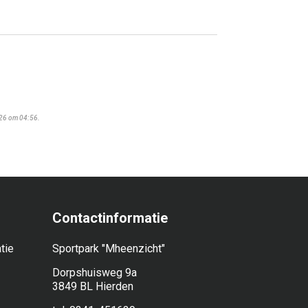
026 om 04:56.
Contactinformatie
tie
Sportpark "Mheenzicht"
Dorpshuisweg 9a
3849 BL Hierden