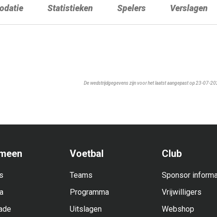
datie
Statistieken
Spelers
Verslagen
De wedstrijdgegevens zijn voor het laatst aangepast op 23-07-2
meen
Voetbal
Club
s
Teams
Sponsor informa
a
Programma
Vrijwilligers
ade
Uitslagen
Webshop