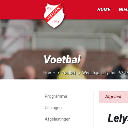
HOME
NIE
Voetbal
Home
Voetbal
Wedstrijd: Lelystad '67 
Programma
Afgelast
Uitslagen
Lely
Afgelastingen