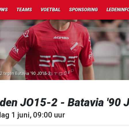
UWS
TEAMS
VOETBAL
SPONSORING
LEDENINF
-2 tegen Batavia '90 JO15-2
rden JO15-2 - Batavia '90
ag 1 juni, 09:00 uur