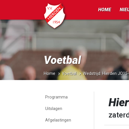
HOME
NIE
Voetbal
Home
Voetbal
Wedstrijd: Hierden JO15
Programma
Hie
Uitslagen
zaterd
Afgelastingen